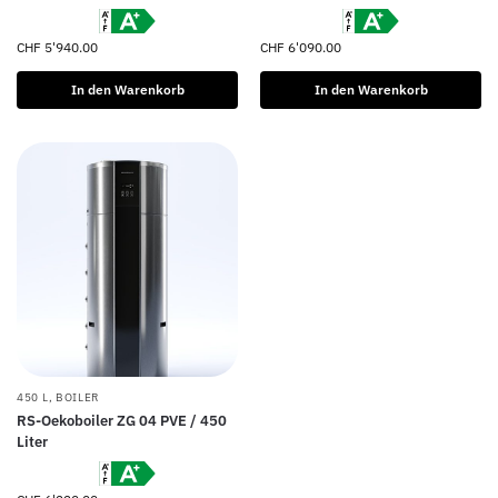
CHF
5'940.00
CHF
6'090.00
In den Warenkorb
In den Warenkorb
450 L
,
BOILER
RS-Oekoboiler ZG 04 PVE / 450
Liter