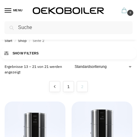
MENU
0
Suchen
Profitieren Sie jetzt von unseren hervorragenden Garantiebedingungen
Start
Shop
Seite 2
/
/
SHOW FILTERS
Ergebnisse 13 – 21 von 21 werden
angezeigt
1
2