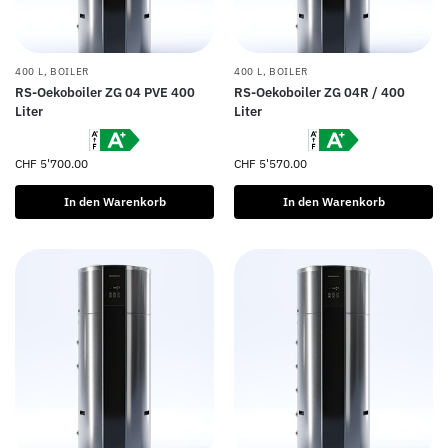
400 L
,
BOILER
400 L
,
BOILER
RS-Oekoboiler ZG 04 PVE 400
RS-Oekoboiler ZG 04R / 400
Liter
Liter
CHF
5'700.00
CHF
5'570.00
In den Warenkorb
In den Warenkorb