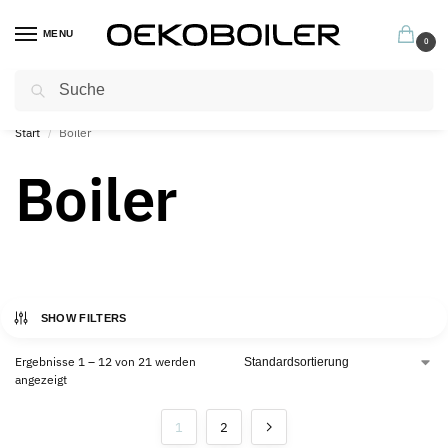
MENU
0
Suchen
Profitieren Sie jetzt von unseren hervorragenden Garantiebedingungen
Start
Boiler
/
Boiler
SHOW FILTERS
Ergebnisse 1 – 12 von 21 werden
angezeigt
1
2