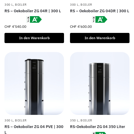
300 L
,
BOILER
300 L
,
BOILER
RS – Oekoboiler ZG 04R | 300 L
RS – Oekoboiler ZG 04DR | 300 L
CHF
4'540.00
CHF
4'600.00
In den Warenkorb
In den Warenkorb
300 L
,
BOILER
350 L
,
BOILER
RS – Oekoboiler ZG 04 PVE | 300
RS-Oekoboiler ZG 04 350 Liter
L