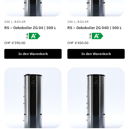
300 L
,
BOILER
300 L
,
BOILER
RS – Oekoboiler ZG 04 | 300 L
RS – Oekoboiler ZG 04D | 300 L
CHF
4'390.00
CHF
4'450.00
In den Warenkorb
In den Warenkorb