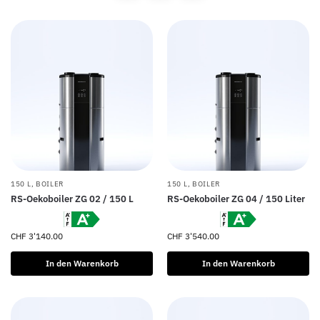
150 L
,
BOILER
150 L
,
BOILER
RS-Oekoboiler ZG 02 / 150 L
RS-Oekoboiler ZG 04 / 150 Liter
CHF
3'140.00
CHF
3'540.00
In den Warenkorb
In den Warenkorb