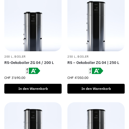
200 L
,
BOILER
250 L
,
BOILER
RS-Oekoboiler ZG 04 / 200 L
RS – Oekoboiler ZG 04 | 250 L
CHF
3'690.00
CHF
4'050.00
In den Warenkorb
In den Warenkorb