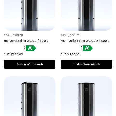
300 L
,
BOILER
300 L
,
BOILER
RS-Oekoboiler ZG 02 / 300 L
RS – Oekoboiler ZG 02D | 300 L
CHF
3'850.00
CHF
3'950.00
In den Warenkorb
In den Warenkorb