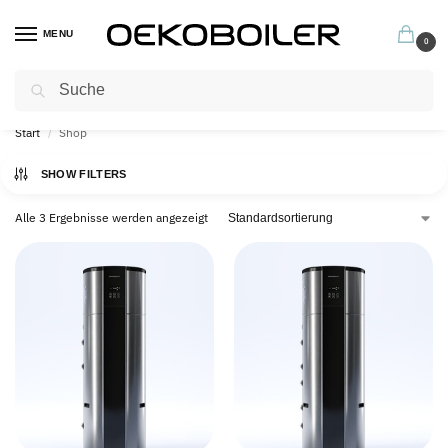
MENU
0
Suchen
Profitieren Sie jetzt von unseren hervorragenden Garantiebedingungen
Start
Shop
/
SHOW FILTERS
Alle 3 Ergebnisse werden angezeigt