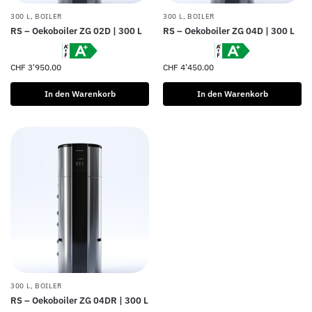
300 L
,
BOILER
300 L
,
BOILER
RS – Oekoboiler ZG 02D | 300 L
RS – Oekoboiler ZG 04D | 300 L
CHF
3'950.00
CHF
4'450.00
In den Warenkorb
In den Warenkorb
300 L
,
BOILER
RS – Oekoboiler ZG 04DR | 300 L