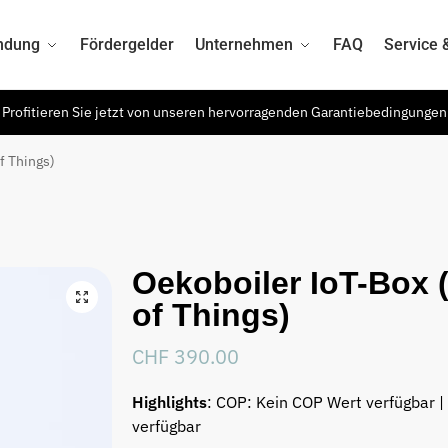
ndung
Fördergelder
Unternehmen
FAQ
Service 
Profitieren Sie jetzt von unseren hervorragenden Garantiebedingungen
f Things)
Oekoboiler IoT-Box (
of Things)
CHF
390.00
Highlights
: COP: Kein COP Wert verfügbar |
verfügbar