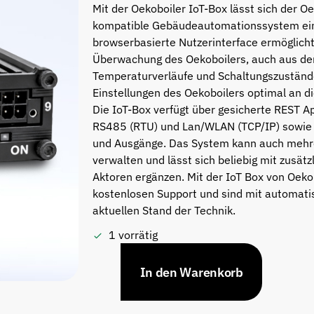
Mit der Oekoboiler IoT-Box lässt sich der O
kompatible Gebäudeautomationssystem einb
browserbasierte Nutzerinterface ermöglicht
Überwachung des Oekoboilers, auch aus der
Temperaturverläufe und Schaltungszustände
Einstellungen des Oekoboilers optimal an 
Die IoT-Box verfügt über gesicherte REST A
RS485 (RTU) und Lan/WLAN (TCP/IP) sowie fre
und Ausgänge. Das System kann auch mehrer
verwalten und lässt sich beliebig mit zusät
Aktoren ergänzen. Mit der IoT Box von Oeko
kostenlosen Support und sind mit automat
aktuellen Stand der Technik.
1 vorrätig
In den Warenkorb