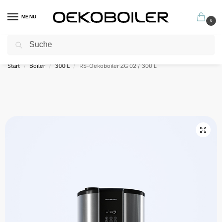
MENU
0
Suchen
Profitieren Sie jetzt von unseren hervorragenden Garantiebedingungen
Start
Boiler
300 L
RS-Oekoboiler ZG 02 / 300 L
/
/
/