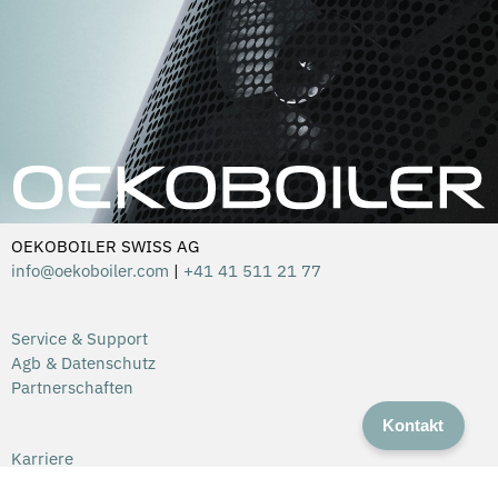
OEKOBOILER SWISS AG
info@oekoboiler.com
|
+41 41 511 21 77
Service & Support
Agb & Datenschutz
Partnerschaften
Kontakt
Karriere
Kontakt