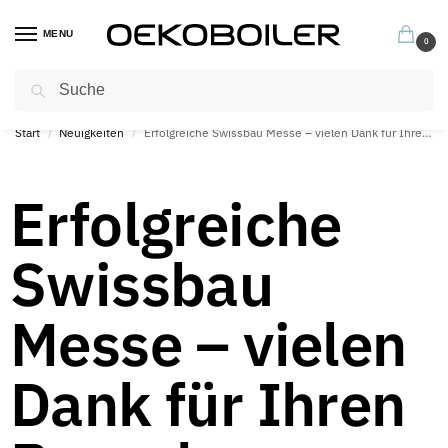
MENU
0
Suchen
Profitieren Sie jetzt von unseren hervorragenden Garantiebedingungen
Start
Neuigkeiten
Erfolgreiche Swissbau Messe – vielen Dank für Ihren Besuch
/
/
Erfolgreiche
Swissbau
Messe – vielen
Dank für Ihren