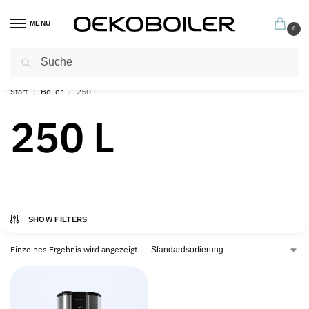
MENU
0
Suchen
Profitieren Sie jetzt von unseren hervorragenden Garantiebedingungen
Start
Boiler
250 L
/
/
250 L
SHOW FILTERS
Einzelnes Ergebnis wird angezeigt