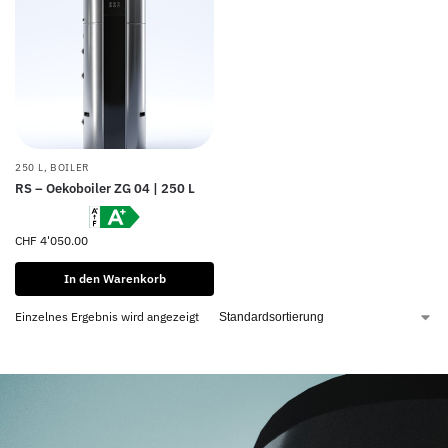
250 L
,
BOILER
RS – Oekoboiler ZG 04 | 250 L
CHF
4'050.00
In den Warenkorb
Einzelnes Ergebnis wird angezeigt